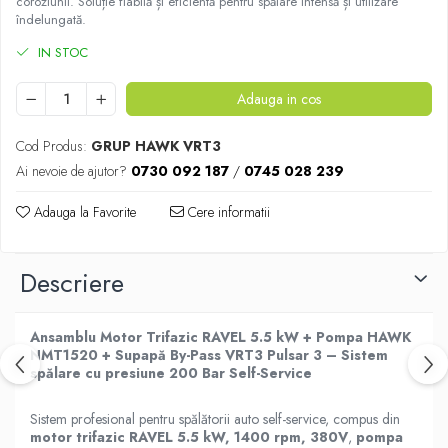
coroziunii. Soluție fiabilă și eficientă pentru spălare intensă și utilizare
îndelungată.
IN STOC
Adauga in cos
Cod Produs:
GRUP HAWK VRT3
Ai nevoie de ajutor?
0730 092 187
/
0745 028 239
Adauga la Favorite
Cere informatii
Descriere
Ansamblu Motor Trifazic RAVEL 5.5 kW + Pompa HAWK
NMT1520 + Supapă By-Pass VRT3 Pulsar 3 – Sistem
spălare cu presiune 200 Bar Self-Service
Sistem profesional pentru spălătorii auto self-service, compus din
motor trifazic RAVEL 5.5 kW, 1400 rpm, 380V
,
pompa