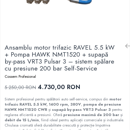
Ansamblu motor trifazic RAVEL 5.5 kW
+ Pompa HAWK NMT1520 + supapă
by-pass VRT3 Pulsar 3 – sistem spălare
cu presiune 200 bar Self-Service
Cossem Profesional
4.730,00 RON
5.250,00 RON
Sistem profesional pentru spălătorii auto self-service, compus din
motor
trifazic RAVEL 5.5 kW, 1400 rpm, 380V
,
pompa de presiune
HAWK NMT1520 CWR
și
supapă by-pass VRT3 Pulsar 3
pentru
reglarea eficientă a presiunii. Oferă
presiune maximă de 200 bar
și
debit de 15 L/min
, fiind ideal pentru aplicații comerciale și industriale.
Chiulasa cromată oferă durabilitate crescută și protecție împotriva