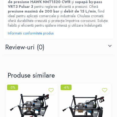
de presiune HAWK NMT1520 CWR
și
supapă by-pass
VRT3 Pulsar 3
pentru reglarea eficientă a presiunii. Oferă
presiune maximă de 200 bar
și
debit de 15 L/min
, fiind
ideal pentru aplicații comerciale și industriale. Chiulasa cromată
oferă durabilitate crescută și protecție împotriva coroziunii. Soluție
fiabilă și eficientă pentru spălare intensă și utilizare îndelungată.
Informatii conformitate produs
Review-uri
(0)
Produse similare
-3%
-6%