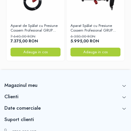
Aparat de Spălat cu Presiune
Aparat Spălat cu Presiune
Cossem Profesional GRUP
Cossem Profesional GRUP
MAZZONI 380V – 250 Bar
MAZZONI 380V – 250 Bar
7.640,00 RON
6.350,00 RON
15 l/min Total Stop
15 l/min
7.375,00 RON
5.995,00 RON
Adauga in cos
Adauga in cos
Magazinul meu
Clienti
Date comerciale
Suport clienti