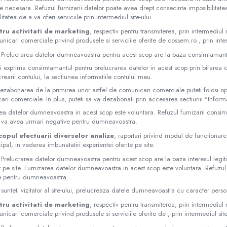
e necesara. Refuzul furnizarii datelor poate avea drept consecinta imposibilitatea 
litatea de a va oferi serviciile prin intermediul site-ului.
tru activitati de marketing
, respectiv pentru transmiterea, prin intermediul
nicari comerciale privind produsele si serviciile oferite de cossem.ro , prin inter
 Prelucrarea datelor dumneavoastra pentru acest scop are la baza consimtamantu
i exprima consimtamantul pentru prelucrarea datelor in acest scop prin bifarea 
 crearii contului, la sectiunea informatiile contului meu.
ezabonarea de la primirea unor astfel de comunicari comerciale puteti folosi op
ri comerciale. In plus, puteti sa va dezabonati prin accesarea sectiunii "Informa
ea datelor dumneavoastra in acest scop este voluntara. Refuzul furnizarii consi
 va avea urmari negative pentru dumneavoastra.
copul efectuarii diverselor analize
, raportari privind modul de functionare 
cipal, in vederea imbunatatiri experientei oferite pe site.
 Prelucrarea datelor dumneavoastra pentru acest scop are la baza interesul leg
or pe site. Furnizarea datelor dumneavoastra in acest scop este voluntara. Refuzul
e pentru dumneavoastra.
sunteti vizitator al site-ului, prelucreaza datele dumneavoastra cu caracter person
tru activitati de marketing
, respectiv pentru transmiterea, prin intermediul
nicari comerciale privind produsele si serviciile oferite de , prin intermediul site