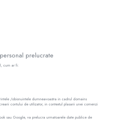
 personal prelucrate
l, cum ar fi:
ferintele /obisnuintele dumneavoastra in cadrul domains
rearii contului de utilizator, in contextul plasarii unei comenzi
ebook sau Google, va prelucra urmatoarele date publice de