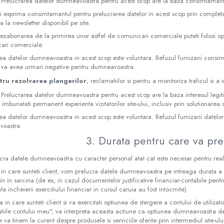
 Prelucrarea datelor dumneavoastra pentru acest scop are la baza consimtamantu
i exprima consimtamantul pentru prelucrarea datelor in acest scop prin completa
 la newsletter disponibil pe site.
ezabonarea de la primirea unor astfel de comunicari comerciale puteti folosi op
ari comerciale.
ea datelor dumneavoastra in acest scop este voluntara. Refuzul furnizarii consi
 va avea urmari negative pentru dumneavoastra.
tru rezolvarea plangerilor
, reclamatiilor si pentru a monitoriza traficul si 
 Prelucrarea datelor dumneavoastra pentru acest scop are la baza interesul legit
 imbunatati permanent experienta vizitatorilor site-ului, inclusiv prin solutionarea d
ea datelor dumneavoastra in acest scop este voluntara. Refuzul furnizarii datel
oastra.
3. Durata pentru care va pr
cra datele dumneavoastra cu caracter personal atat cat este necesar pentru real
 in care sunteti client, vom prelucra datele dumneavoastra pe intreaga durata a ra
in in sarcina (de ex, in cazul documentelor justificative financiar-contabile pen
ta incheierii exercitiului financiar in cursul caruia au fost intocmite).
tia in care sunteti client si va exercitati optiunea de stergere a contului de utiliz
atiile contului meu", va interpreta aceasta actiune ca optiunea dumneavoastra
e va tinem la curent despre produsele si serviciile oferite prin intermediul site-ulu