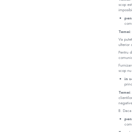
scop est
imposibi
pen
comu
Temei
:
Va putet
ulterior
Pentru d
comunica
Furnizar
scop nu
in s
prin
Temei
:
clientil
negativ
B. Daca 
pen
comu