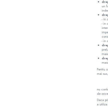
dre
un f
inde
dre
- in
- in
inte
impe
cons
- in
dre
prel
masu
dre
masu
Pentru o
mai sus,
nu conta
de orice
Daca pri
a utiliz