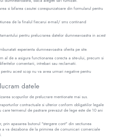
l dumneavoastra, daca alegeti sa-l furnizati.
rea si bifarea casutei corespunzatoare din formularul pentru
tiunea de la finalul fiecarui e-mail/ sms continand
mtamantului pentru prelucrarea datelor dumneavoastra in acest
a imbunatati experienta dumneavoastra oferita pe site.
im al de a asigura functionarea corecta a site-ului, precum si
iferitelor comentarii, intrebari sau reclamatii.
or pentru acest scop nu va avea urmari negative pentru
elucram datele
izarea scopurilor de prelucrare mentionate mai sus.
porturilor contractuale si ulterior conform obligatiilor legale
tru care termenul de pastrare prevazut de lege este de 10 ani
ator, prin apasarea butonul "stergere cont" din sectiunea
 de a va dezabona de la primirea de comunicari comerciale
i.