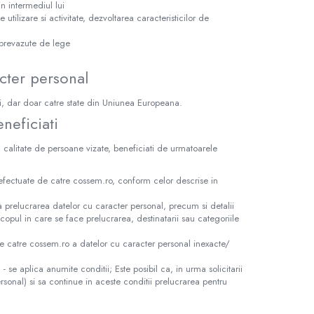
in intermediul lui
utilizare si activitate, dezvoltarea caracteristicilor de
 prevazute de lege
acter personal
ei, dar doar catre state din Uniunea Europeana.
neficiati
in calitate de persoane vizate, beneficiati de urmatoarele
re efectuate de catre cossem.ro, conform celor descrise in
a prelucrarea datelor cu caracter personal, precum si detalii
copul in care se face prelucrarea, destinatarii sau categoriile
, de catre cossem.ro a datelor cu caracter personal inexacte/
") - se aplica anumite conditii; Este posibil ca, in urma solicitarii
rsonal) si sa continue in aceste conditii prelucrarea pentru