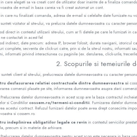
 in care alegeti sa va creati cont de utilizator doar inainte de a finaliza comanda
oastra de e-mail in baza careia va fi creat automat un cont.
 in care nu finalizati comanda, adresa de e-mail si celelalte date furnizate nu vor
sunteti vizitator al site-ului, va prelucra datele dumneavoastra cu caracter person
od direct in contextul utilizarii site-ului, cum ar fi datele pe care le furnizati in 
 ne contactati in acest fel
od indirect, date precum: adresa IP, browser folosit, durata navigarii, istoricul cau
uri complete, secventa de click-uri catre, prin si de la site-ul nostru, informatii 
ni, informatii privind interactiunea cu paginile (ex. derularea, click-urile, trecer
2. Scopurile si temeiurile d
sunteti client al site-ului, prelucreaza datele dumneavoastra cu caracter personal
tru desfasurarea relatiei contractuale dintre dumneavoastra si
coss
urarea comenzii plasate pe site, informarea dumneavoastra asupra starii comenz
Prelucrarea datelor dumneavoastra in acest scop are la baza contractul incheiat 
or si Conditiilor
cossem.ro/termeni-si-conditii
. Furnizarea datelor dumne
ea acestui contract. Refuzul furnizarii datelor poate avea drept consecinta imposib
oastra si cossem.ro.
tru indeplinirea obligatiilor legale ce revin
in contextul serviciilor presta
ala, precum si in materie de arhivare.
 Prelucrarea datelor dumneavoastra pentru acest scop este necesara in baza unor