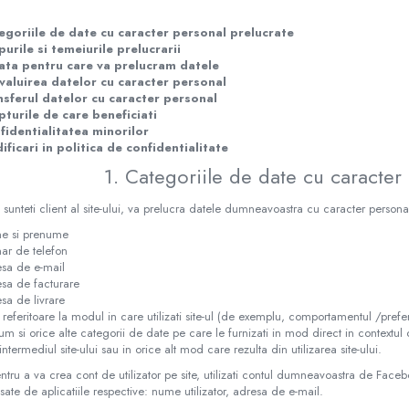
egoriile de date cu caracter personal prelucrate
urile si temeiurile prelucrarii
ata pentru care va prelucram datele
valuirea datelor cu caracter personal
nsferul datelor cu caracter personal
pturile de care beneficiati
fidentialitatea minorilor
ficari in politica de confidentialitate
1. Categoriile de date cu caracter
sunteti client al site-ului, va prelucra datele dumneavoastra cu caracter persona
e si prenume
r de telefon
sa de e-mail
sa de facturare
sa de livrare
 referitoare la modul in care utilizati site-ul (de exemplu, comportamentul /pre
um si orice alte categorii de date pe care le furnizati in mod direct in contextul c
intermediul site-ului sau in orice alt mod care rezulta din utilizarea site-ului.
tru a va crea cont de utilizator pe site, utilizati contul dumneavoastra de Fac
fisate de aplicatiile respective: nume utilizator, adresa de e-mail.