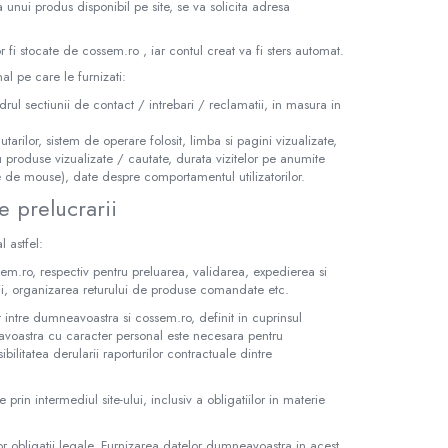
 unui produs disponibil pe site, se va solicita adresa
 fi stocate de cossem.ro , iar contul creat va fi sters automat.
al pe care le furnizati:
cadrul sectiunii de contact / intrebari / reclamatii, in masura in
tarilor, sistem de operare folosit, limba si pagini vizualizate,
sau produse vizualizate / cautate, durata vizitelor pe anumite
ile de mouse), date despre comportamentul utilizatorilor.
e prelucrarii
 astfel:
em.ro, respectiv pentru preluarea, validarea, expedierea si
ii, organizarea returului de produse comandate etc.
intre dumneavoastra si cossem.ro, definit in cuprinsul
avoastra cu caracter personal este necesara pentru
ilitatea derularii raporturilor contractuale dintre
te prin intermediul site-ului, inclusiv a obligatiilor in materie
 obligatii legale. Furnizarea datelor dumneavoastra in acest