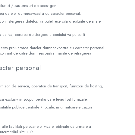
iluri si / sau sms-uri de acest gen.
rea datelor dumneavoastra cu caracter personal.
riti stergerea datelor, va puteti exercita drepturile detaliate
a activa, cererea de stergere a contului va putea fi
inceta prelucrarea datelor dumneavoastra cu caracter personal
 exprimat de catre dumneavoastra inainte de retragerea
acter personal
rnizori de servicii, operatori de transport, furnizori de hosting,
ca exclusiv in scopul pentru care le-au fost furnizate.
atile publice centrale / locale, in urmatoarele cazuri
 alte facilitati persoanelor vizate, obtinute ca urmare a
ntermediul site-ului;