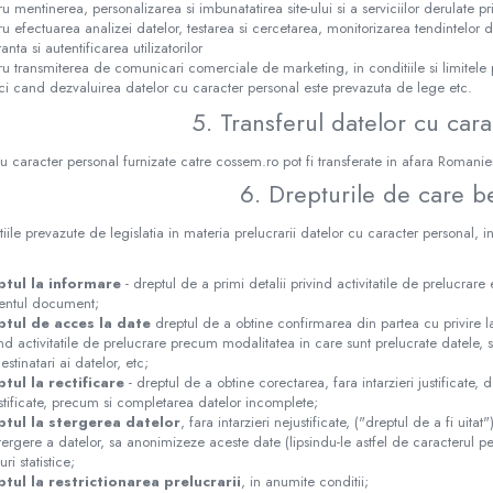
ru mentinerea, personalizarea si imbunatatirea site-ului si a serviciilor derulate pr
ru efectuarea analizei datelor, testarea si cercetarea, monitorizarea tendintelor de 
anta si autentificarea utilizatorilor
ru transmiterea de comunicari comerciale de marketing, in conditiile si limitele
ci cand dezvaluirea datelor cu caracter personal este prevazuta de lege etc.
5. Transferul datelor cu car
u caracter personal furnizate catre cossem.ro pot fi transferate in afara Romani
6. Drepturile de care be
tiile prevazute de legislatia in materia prelucrarii datelor cu caracter personal, 
:
ptul la informare
- dreptul de a primi detalii privind activitatile de prelucra
entul document;
ptul de acces la date
dreptul de a obtine confirmarea din partea cu privire l
ind activitatile de prelucrare precum modalitatea in care sunt prelucrate datele, s
stinatari ai datelor, etc;
tul la rectificare
- dreptul de a obtine corectarea, fara intarzieri justificate
stificate, precum si completarea datelor incomplete;
ptul la stergerea datelor
, fara intarzieri nejustificate, ("dreptul de a fi uitat
tergere a datelor, sa anonimizeze aceste date (lipsindu-le astfel de caracterul pe
ri statistice;
tul la restrictionarea prelucrarii
, in anumite conditii;