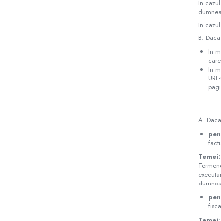
In cazul
dumneav
In cazul
B. Daca 
In m
care
In m
URL-
pagi
A. Daca 
pen
fact
Temei:
Termenel
executar
dumneav
pen
fisc
Temei
: