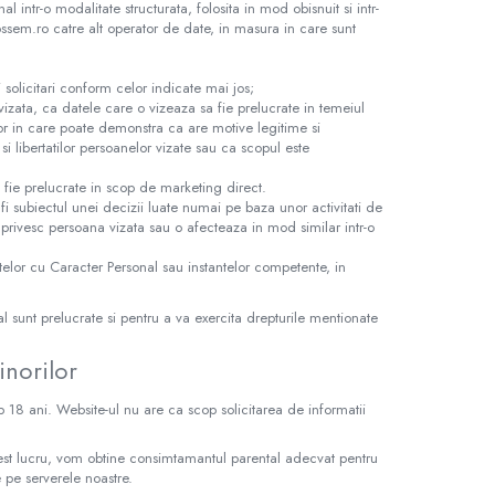
 intr-o modalitate structurata, folosita in mod obisnuit si intr-
ossem.ro catre alt operator de date, in masura in care sunt
i solicitari conform celor indicate mai jos;
vizata, ca datele care o vizeaza sa fie prelucrate in temeiul
lor in care poate demonstra ca are motive legitime si
si libertatilor persoanelor vizate sau ca scopul este
a fie prelucrate in scop de marketing direct.
fi subiectul unei decizii luate numai pe baza unor activitati de
 privesc persoana vizata sau o afecteaza in mod similar intr-o
elor cu Caracter Personal sau instantelor competente, in
l sunt prelucrate si pentru a va exercita drepturile mentionate
inorilor
 18 ani. Website-ul nu are ca scop solicitarea de informatii
 acest lucru, vom obtine consimtamantul parental adecvat pentru
e pe serverele noastre.