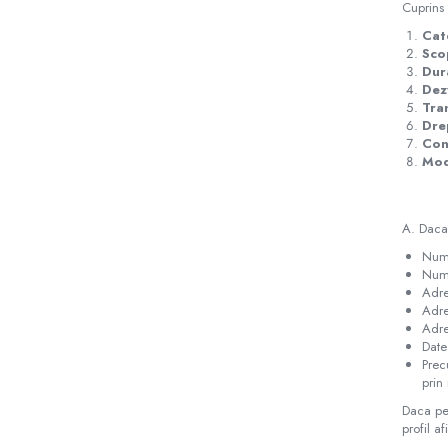
Cuprins
Altele
Cat
Consumabile
Scop
Produse
Dur
Dez
Tra
Dre
Con
Modi
A. Daca 
Num
Numa
Adre
Adre
Adre
Date
Prec
prin 
Daca pen
profil a