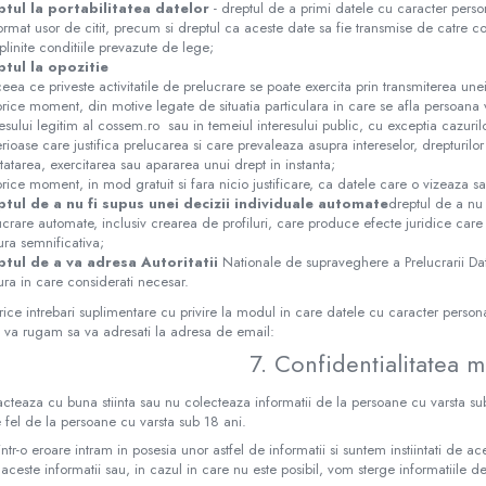
ptul la portabilitatea datelor
- dreptul de a primi datele cu caracter personal
ormat usor de citit, precum si dreptul ca aceste date sa fie transmise de catre c
plinite conditiile prevazute de lege;
ptul la opozitie
 ceea ce priveste activitatile de prelucrare se poate exercita prin transmiterea une
 orice moment, din motive legate de situatia particulara in care se afla persoana 
resului legitim al cossem.ro sau in temeiul interesului public, cu exceptia cazuri
rioase care justifica prelucarea si care prevaleaza asupra intereselor, drepturilor 
tatarea, exercitarea sau apararea unui drept in instanta;
 orice moment, in mod gratuit si fara nicio justificare, ca datele care o vizeaza s
ptul de a nu fi supus unei decizii individuale automate
dreptul de a nu 
ucrare automate, inclusiv crearea de profiluri, care produce efecte juridice care
ra semnificativa;
ptul de a va adresa Autoritatii
Nationale de supraveghere a Prelucrarii Dat
ra in care considerati necesar.
rice intrebari suplimentare cu privire la modul in care datele cu caracter persona
 va rugam sa va adresati la adresa de email:
7. Confidentialitatea m
cteaza cu buna stiinta sau nu colecteaza informatii de la persoane cu varsta sub
 fel de la persoane cu varsta sub 18 ani.
ntr-o eroare intram in posesia unor astfel de informatii si suntem instiintati de
a aceste informatii sau, in cazul in care nu este posibil, vom sterge informatiile d