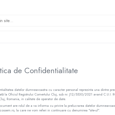
itica de Confidentialitate
tialitatea datelor dumneavoastra cu caracter personal reprezinta una dintre pre
rată la Oficiul Registrului Comertului Cluj, sub nr. J12/5530/2021 avand C.U.I. 
Cluj, Romania, in calitate de operator de date.
cument are rolul de a va informa cu privire la prelucrarea datelor dumneavoastra 
 cossem.ro, la care ne vom referi in continuare cu denumirea "site-ul".