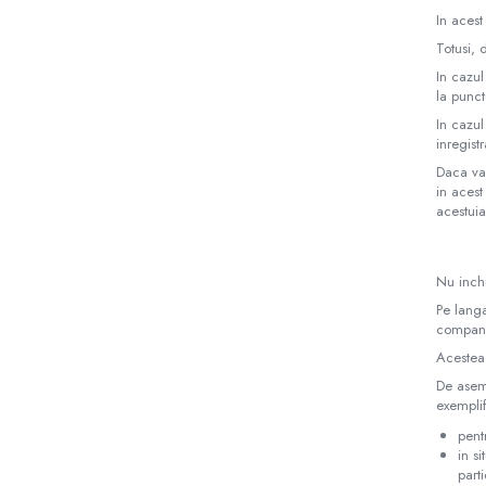
In acest
Totusi,
In cazul
la punct
In cazul
inregist
Daca va
in acest
acestuia
Nu inchi
Pe langa
compani
Acestea 
De aseme
exempli
pent
in s
part