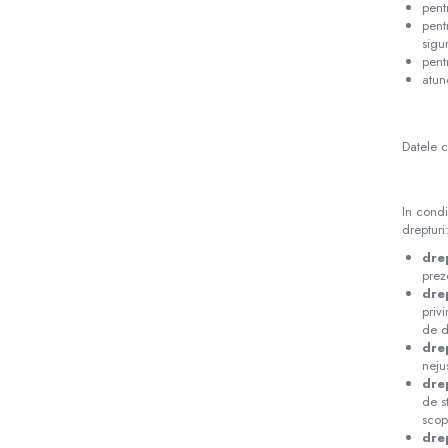
pent
pent
sigur
pent
atun
Datele c
In condi
drepturi
dre
prez
dre
priv
de de
drep
neju
dre
de s
scopu
drep