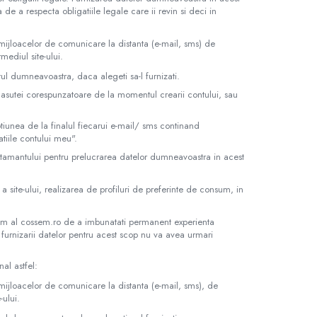
de a respecta obligatiile legale care ii revin si deci in
 mijloacelor de comunicare la distanta (e-mail, sms) de
mediul site-ului.
l dumneavoastra, daca alegeti sa-l furnizati.
casutei corespunzatoare de la momentul crearii contului, sau
tiunea de la finalul fiecarui e-mail/ sms continand
tiile contului meu".
mtamantului pentru prelucrarea datelor dumneavoastra in acest
a site-ului, realizarea de profiluri de preferinte de consum, in
itim al cossem.ro de a imbunatati permanent experienta
 furnizarii datelor pentru acest scop nu va avea urmari
al astfel:
 mijloacelor de comunicare la distanta (e-mail, sms), de
-ului.