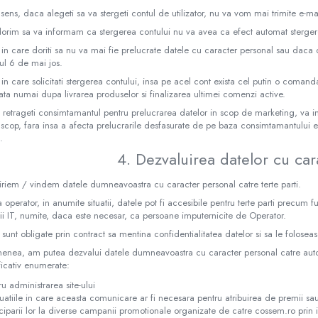
 sens, daca alegeti sa va stergeti contul de utilizator, nu va vom mai trimite e-ma
 dorim sa va informam ca stergerea contului nu va avea ca efect automat sterge
 in care doriti sa nu va mai fie prelucrate datele cu caracter personal sau daca do
ul 6 de mai jos.
 in care solicitati stergerea contului, insa pe acel cont exista cel putin o comand
rata numai dupa livrarea produselor si finalizarea ultimei comenzi active.
 retrageti consimtamantul pentru prelucrarea datelor in scop de marketing, va 
 scop, fara insa a afecta prelucrarile desfasurate de pe baza consimtamantului
.
4. Dezvaluirea datelor cu car
riem / vindem datele dumneavoastra cu caracter personal catre terte parti.
 operator, in anumite situatii, datele pot fi accesibile pentru terte parti precum fu
i IT, numite, daca este necesar, ca persoane imputernicite de Operator.
sunt obligate prin contract sa mentina confidentialitatea datelor si sa le foloseas
nea, am putea dezvalui datele dumneavoastra cu caracter personal catre autorit
ficativ enumerate:
ru administrarea site-ului
ituatiile in care aceasta comunicare ar fi necesara pentru atribuirea de premii sau
iciparii lor la diverse campanii promotionale organizate de catre cossem.ro prin i