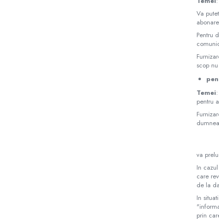
Temei
:
Va putet
abonarea
Pentru d
comunic
Furnizar
scop nu
pen
Temei
:
pentru a
Furnizar
dumneav
va prelu
In cazul
care rev
de la da
In situa
"inform
prin car