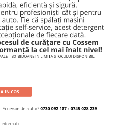
pidă, eficientă și sigură,
ntru profesioniști cât și pentru
i auto. Fie că spălați mașini
ație self-service, acest detergent
xcepționale de fiecare dată.
ocesul de curățare cu Cossem
rmanță la cel mai înalt nivel!
PALET 30 BIDOANE IN LIMITA STOCULUI DISPONIBIL.
A IN COS
Ai nevoie de ajutor?
0730 092 187
/
0745 028 239
informatii