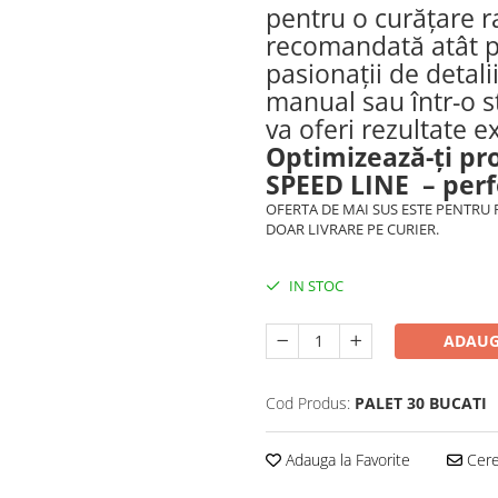
pentru o curățare ra
recomandată atât pe
pasionații de detali
manual sau într-o st
va oferi rezultate e
Optimizează-ți pr
SPEED LINE – perfo
OFERTA DE MAI SUS ESTE PENTRU 
DOAR LIVRARE PE CURIER.
IN STOC
ADAUG
Cod Produs:
PALET 30 BUCATI
Adauga la Favorite
Cere 