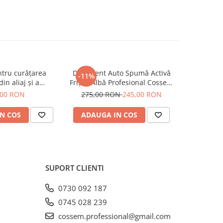
ntru curățarea
Detergent Auto Spumă Activă
Detergent
-11%
-13%
din aliaj și a
Frișcă Albă Profesional Cossem
Frișcă verde p
r – Profesional
SPEED LINE – 23.5 kg
Cossem T
,00 RON
275,00 RON
245,00 RON
435,00
LOCOSSEM, 10 kg
V
 pe bază acidă
N COS
ADAUGA IN COS
ADAUG
rea jantelor din
 și alte suprafețe
talic
SUPORT CLIENTI
0730 092 187
0745 028 239
cossem.professional@gmail.com