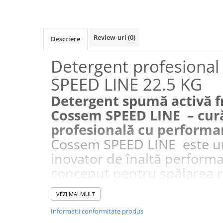
Review-uri
(0)
Descriere
Detergent profesiona
SPEED LINE 22.5 KG
Detergent spumă activă f
Cossem SPEED LINE – cur
profesională cu perform
Cossem SPEED LINE este u
inovator de înaltă performa
conceput pentru spălarea 
sistem self-service a vehicu
VEZI MAI MULT
sa avansată, cu spumă acti
Informatii conformitate produs
asigură o curățare eficientă