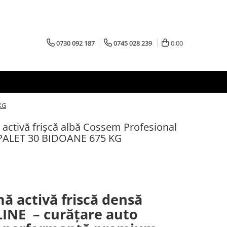
0730 092 187
0745 028 239
0,00
KG
activă frișcă albă Cossem Profesional
 PALET 30 BIDOANE 675 KG
ă activă friscă densă
INE – curățare auto