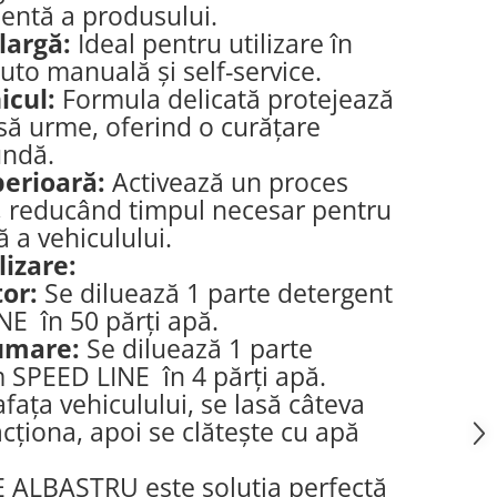
ientă a produsului.
largă:
Ideal pentru utilizare în
auto manuală și self-service.
icul:
Formula delicată protejează
să urme, oferind o curățare
undă.
erioară:
Activează un proces
, reducând timpul necesar pentru
 a vehiculului.
lizare:
or:
Se diluează 1 parte detergent
E în 50 părți apă.
umare:
Se diluează 1 parte
 SPEED LINE în 4 părți apă.
fața vehiculului, se lasă câteva
cționa, apoi se clătește cu apă
 ALBASTRU este soluția perfectă