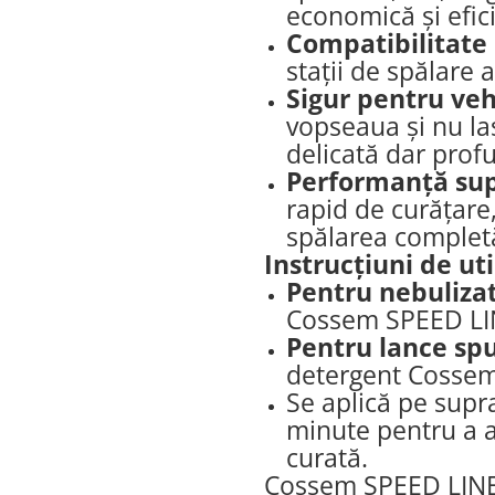
economică și efic
Compatibilitate 
stații de spălare 
Sigur pentru veh
vopseaua și nu la
delicată dar prof
Performanță sup
rapid de curățare
spălarea completă
Instrucțiuni de uti
Pentru nebulizat
Cossem SPEED LIN
Pentru lance sp
detergent Cossem
Se aplică pe supra
minute pentru a a
curată.
Cossem SPEED LINE