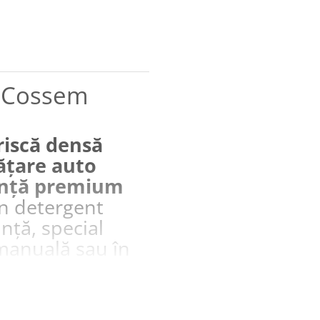
l Cossem
riscă densă
ățare auto
anță premium
n detergent
nță, special
manuală sau în
lelor. Formula
vă densă,
 și un aspect