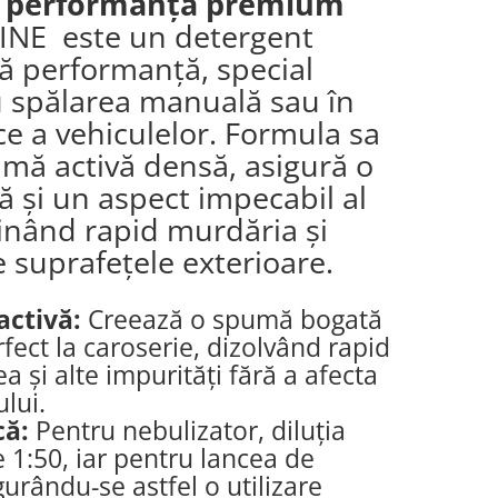
u performanță premium
INE este un detergent
tă performanță, special
 spălarea manuală sau în
ce a vehiculelor. Formula sa
mă activă densă, asigură o
ă și un aspect impecabil al
minând rapid murdăria și
e suprafețele exterioare.
activă:
Creează o spumă bogată
fect la caroserie, dizolvând rapid
 și alte impurități fără a afecta
lui.
că:
Pentru nebulizator, diluția
1:50, iar pentru lancea de
urându-se astfel o utilizare