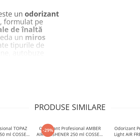
este un
odorizant
, formulat pe
ale de înaltă
 reda un
miros
ate tipurile de
ane, autobuze
e selectate
și a
FRESHENER
oferă
rează mai multe
riorul vehiculului
PRODUSE SIMILARE
tilizarea
ă o durabilitate
poate persista
esional TOPAZ
Odorizant Profesional AMBER
Odorizant P
-29%
250 ml COSSEM
AIR FRESHENER 250 ml COSSEM
Light AIR F
trația mare a