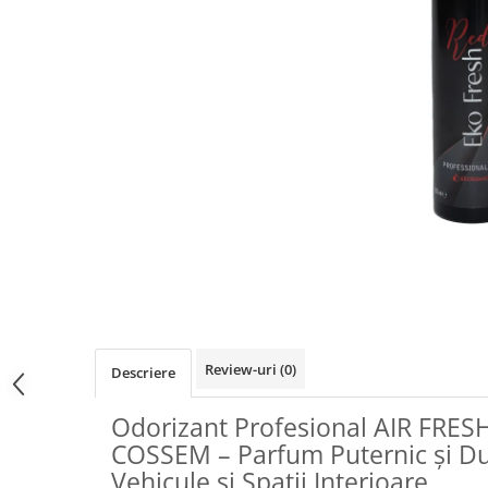
Linia Profesional Spray
Altele
Consumabile
Produse
Review-uri
(0)
Descriere
Odorizant Profesional AIR FRE
COSSEM – Parfum Puternic și Du
Vehicule și Spații Interioare