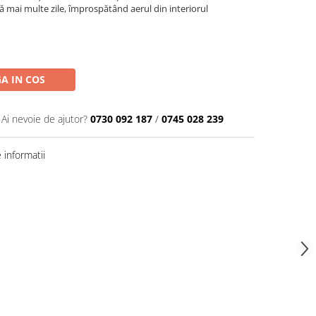
ă mai multe zile, împrospătând aerul din interiorul
A IN COS
Ai nevoie de ajutor?
0730 092 187
/
0745 028 239
informatii