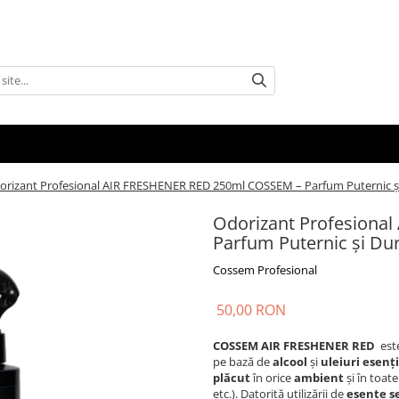
orizant Profesional AIR FRESHENER RED 250ml COSSEM – Parfum Puternic și Du
Odorizant Profesiona
Parfum Puternic și Dura
Cossem Profesional
50,00 RON
COSSEM AIR FRESHENER RED
est
pe bază de
alcool
și
uleiuri esenți
plăcut
în orice
ambient
și în toate
etc.). Datorită utilizării de
esențe s