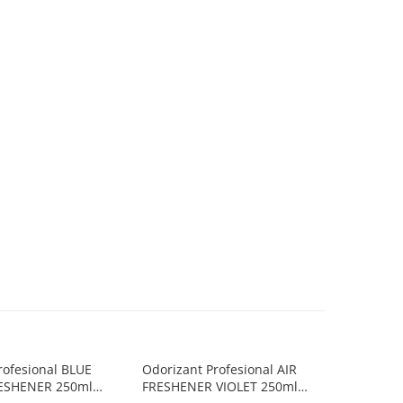
rofesional BLUE
Odorizant Profesional AIR
Odorizan
RESHENER 250ml
FRESHENER VIOLET 250ml
FRESHEN