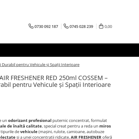
0730 092 187
0745 028 239
0,00
rabil pentru Vehicule și Spații Interioare
l AIR FRESHENER RED 250ml COSSEM –
bil pentru Vehicule și Spații Interioare
e un
odorizant profesional
puternic concentrat, formulat
ale de înaltă calitate
, special creat pentru a reda un
miros
 tipurile de
vehicule
(mașini, rulote, camioane, autobuze
electate
și a unei concentrații ridicate,
AIR FRESHENER
oferă