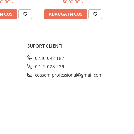
ESIONAL– Parfum
COSSEM – Parfum Puternic și
COSSEM – 
00 RON
50,00 RON
 Durabil pentru
Durabil pentru Vehicule și
Durabil 
Spații Interioare
Spații Interioare
Spa
N COS
ADAUGA IN COS
ADAUG
SUPORT CLIENTI
0730 092 187
0745 028 239
cossem.professional@gmail.com