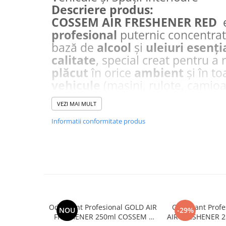
Descriere produs:
COSSEM AIR FRESHENER RED
profesional
puternic concentrat
bază de
alcool
și
uleiuri esenți
calitate
, special creat pentru a
plăcut
în orice
ambient
și în to
vehicule
(mașini, rulote, camio
etc.). Datorită utilizării de
esenț
VEZI MAI MULT
unei concentrații ridicate,
AIR 
un parfum
persistant
, care du
Informatii conformitate produs
zile, împrospătând aerul din inte
sau al oricărei încăperi.
Caracteristici principale:
Parfum puternic și durabil:
U
uleiurilor esențiale
garanteaz
îndelungată a mirosului, care 
Odorizant Profesional GOLD AIR
Odorizant Prof
timp de câteva zile.
NOU
-29%
FRESHENER 250ml COSSEM –
AIR FRESHENER 
Formulă concentrată:
Concen