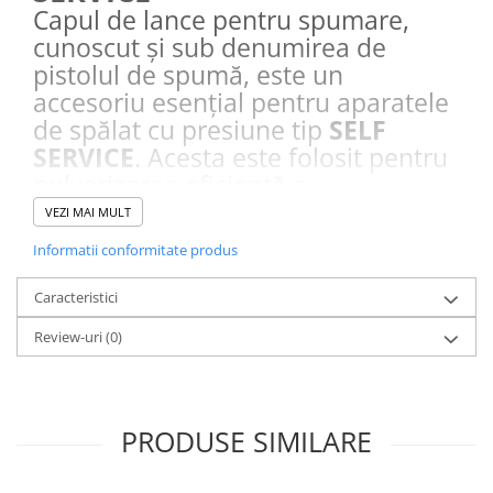
Capul de lance pentru spumare,
cunoscut și sub denumirea de
pistolul de spumă, este un
accesoriu esențial pentru aparatele
de spălat cu presiune tip
SELF
SERVICE
. Acesta este folosit pentru
pulverizarea eficientă a
detergentului spumant, creând o
VEZI MAI MULT
spumă densă și uniformă, ideală
Informatii conformitate produs
pentru curățarea rapidă și eficientă
a suprafețelor. Funcționând cu
Caracteristici
presiunea apei generată de
Review-uri
(0)
aparatul de spălat cu presiune,
pistolul de spumă permite
utilizatorilor să regleze unghiul de
dispersie a detergentului pentru o
PRODUSE SIMILARE
aplicare mai precisă și controlată.
Caracteristici: