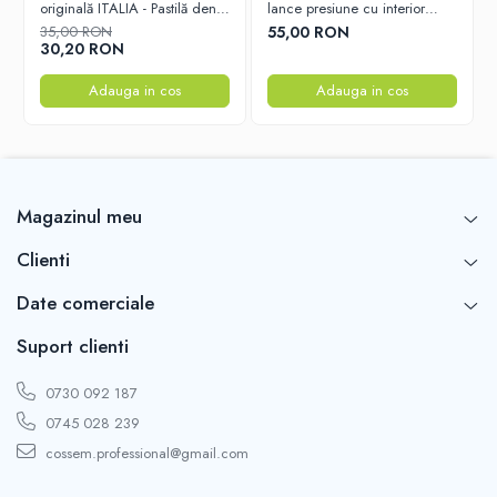
originală ITALIA - Pastilă densă
lance presiune cu interior
compatibilă cu pistol spumă și
ceramic 25x040 – Duza
35,00 RON
55,00 RON
dispozitive de spumare tip
durabilă pentru performanță
30,20 RON
frișcă self service
optimă
Adauga in cos
Adauga in cos
Magazinul meu
Clienti
Date comerciale
Suport clienti
0730 092 187
0745 028 239
cossem.professional@gmail.com