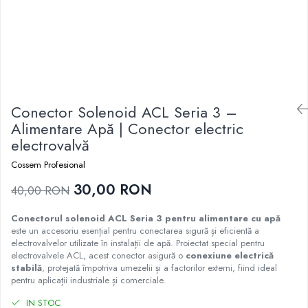
Conector Solenoid ACL Seria 3 –
Alimentare Apă | Conector electric
electrovalvă
Cossem Profesional
30,00 RON
40,00 RON
Conectorul solenoid ACL Seria 3 pentru alimentare cu apă
este un accesoriu esențial pentru conectarea sigură și eficientă a
electrovalvelor utilizate în instalații de apă. Proiectat special pentru
electrovalvele ACL, acest conector asigură o
conexiune electrică
stabilă
, protejată împotriva umezelii și a factorilor externi, fiind ideal
pentru aplicații industriale și comerciale.
IN STOC