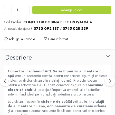
Adauga in cos
Cod Produs:
CONECTOR BOBINA ELECTROVALVA A
Ai nevoie de ajutor?
0730 092 187
/
0745 028 239
Adauga la Favorite
Cere informatii
Descriere
Conectorul solenoid ACL Seria 3 pentru alimentare cu
apă
este un accesoriu esențial pentru conectarea sigură și eficientă
a electrovalvelor utilizate în instalații de apă. Proiectat special
pentru electrovalvele ACL, acest conector asigură o
conexiune
electrică stabilă
, protejată împotriva umezelii și a factorilor
externi, fiind ideal pentru aplicații industriale și comerciale.
Este utilizat frecvent în
sisteme de spălătorii auto
,
instalații
de alimentare cu apă
,
echipamente de curățenie urbană
și alte sisteme automatizate unde fiabilitatea conexiunilor electrice