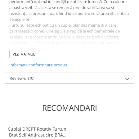
performanță optimă în condiții de utilizare intensă. Cu o culoare
albastra vizibilă, acesta se remarcă prin durabilitatea sa și
rezistența la presiuni mari, fiind ideal pentru curățarea eficientă a
vehiculelor.
Furtunul este echipat cu un cuplaj olandez mama 3/8, care
garantează o conexiune sigură și rapidă la echipamentele de
spălare, iar protecția antinindoire la pistol asigură o utilizare
confortabilă și fără întreruperi. Acesta este proiectat pentru a
rezista la condiții de muncă solicitante, având o construcție care
previne răsucirile sau încurcarea furtunului în timpul utilizării.
VEZI MAI MULT
Beneficii:
Informatii conformitate produs
Lungime 3.5 m
- Permite o acoperire largă în timpul spălării
vehiculelor
Review-uri
Cuplaj olandez mama 3/8
(0)
- Conexiune rapidă și sigură
Protecție antinindoire
- Garantat pentru o utilizare ușoară
și fără blocaje
Fabricat în Italia
- Calitate premium și fiabilitate
Ideal pentru spălătorii SELF SERVICE
- Performanță optimă
RECOMANDARI
în medii cu utilizare intensă
Cuplaj DREPT Rotativ Furtun
Brat Self Antirasucire BRAT