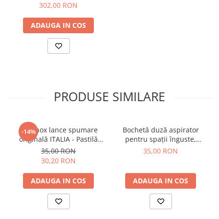
1/4 FURTUN 3/8
302,00 RON
ADAUGA IN COS
PRODUSE SIMILARE
Sita inox lance spumare
Bochetă duză aspirator
-14%
originală ITALIA - Pastilă
pentru spații înguste,
densă compatibilă cu pistol
diametru 45 mm
35,00 RON
35,00 RON
spumă și dispozitive de
30,20 RON
spumare tip frișcă self
service
ADAUGA IN COS
ADAUGA IN COS