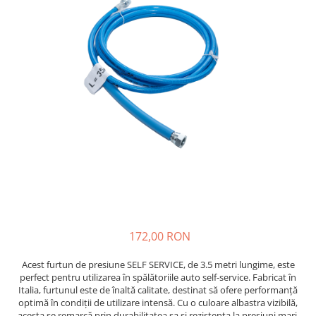
172,00 RON
Acest furtun de presiune SELF SERVICE, de 3.5 metri lungime, este
perfect pentru utilizarea în spălătoriile auto self-service. Fabricat în
Italia, furtunul este de înaltă calitate, destinat să ofere performanță
optimă în condiții de utilizare intensă. Cu o culoare albastra vizibilă,
acesta se remarcă prin durabilitatea sa și rezistența la presiuni mari,