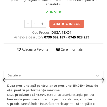
aparatului.
IN STOC
ADAUGA IN COS
Cod Produs:
DUZA 15X04
Ai nevoie de ajutor?
0730 092 187
/
0745 028 239
Adauga la Favorite
Cere informatii
Descriere
Duza presiune apă pentru lance presiune 15x040 – Duza de
oțel pentru performanță maximă
Duza
presiune apă 15x040
este un accesoriu esențial pentru
lancea de presiune
, concepută pentru a oferi un
jet puternic
și
precis
, care să îndeplinească cerințele aparatului de spălat cu