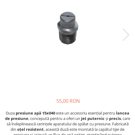
55,00 RON
Duza
presiune apă 15x040
este un accesoriu esențial pentru
lancea
de presiune
, concepută pentru a oferi un
jet puternic
și
precis
, care
să îndeplinească cerințele aparatului de spălat cu presiune. Fabricată
din
oțel rezistent
, această duză este montată la capătul tijei de
presiune și asigură un flux de apă optim, menținând puterea