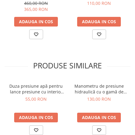
70 cm și Protecție Lance
oțel pentru spălători cu apă
460,00 RON
110,00 RON
sub presiune
365,00 RON
ADAUGA IN COS
ADAUGA IN COS
PRODUSE SIMILARE
Duza presiune apă pentru
Manometru de presiune
lance presiune cu interior
hidraulică cu o gamă de
ceramic 25x040 – Duza
măsurare de la 0 la 300 bar
55,00 RON
130,00 RON
durabilă pentru
performanță optimă
ADAUGA IN COS
ADAUGA IN COS