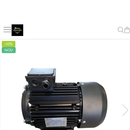
-10%
NOU