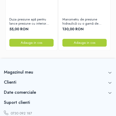
Putere:
5.5 KW
Rotatii pe minut:
1400
Duza presiune apă pentru
Manometru de presiune
lance presiune cu interior
hidraulică cu o gamă de
ceramic 25x040 – Duza
măsurare de la 0 la 300 bar
55,00 RON
130,00 RON
durabilă pentru performanță
Tip motor:
Trifazic, patru
optimă
Adauga in cos
Adauga in cos
poli
Special conceput
pentru:
Cuplare directă
Magazinul meu
la pompele de spălare sub
Clienti
Date comerciale
presiune prin
sistem
Suport clienti
pana
0730 092 187