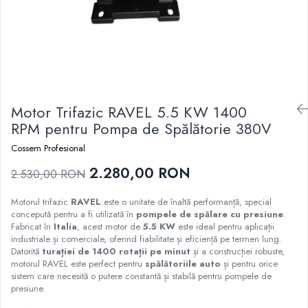
Motor Trifazic RAVEL 5.5 KW 1400
RPM pentru Pompa de Spălătorie 380V
Cossem Profesional
2.280,00 RON
2.530,00 RON
Motorul trifazic
RAVEL
este o unitate de înaltă performanță, special
concepută pentru a fi utilizată în
pompele de spălare cu presiune
.
Fabricat în
Italia
, acest motor de
5.5 KW
este ideal pentru aplicații
industriale și comerciale, oferind fiabilitate și eficiență pe termen lung.
Datorită
turației de 1400 rotații pe minut
și a construcției robuste,
motorul RAVEL este perfect pentru
spălătoriile auto
și pentru orice
sistem care necesită o putere constantă și stabilă pentru pompele de
presiune.