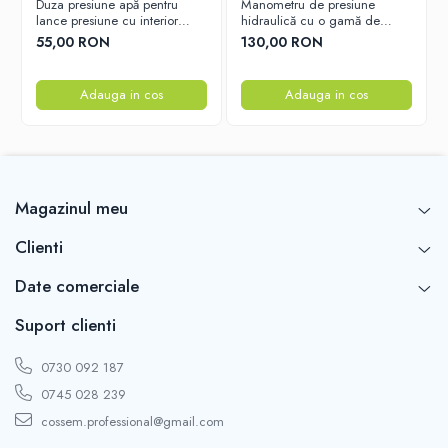
curățare superioară,
Duza presiune apă pentru
Manometru de presiune
lance presiune cu interior
hidraulică cu o gamă de
eficientă pentru aplicații
ceramic 25x040 – Duza
măsurare de la 0 la 300 bar
55,00 RON
130,00 RON
durabilă pentru performanță
optimă
industriale.
Adauga in cos
Adauga in cos
Debit de apă:
30 litri pe
minut, garantând o
Magazinul meu
capacitate de curățare
Clienti
rapidă și eficientă.
Date comerciale
Temperatura maximă:
Suport clienti
160 grade Celsius, fiind
0730 092 187
0745 028 239
perfect pentru curățarea
cossem.professional@gmail.com