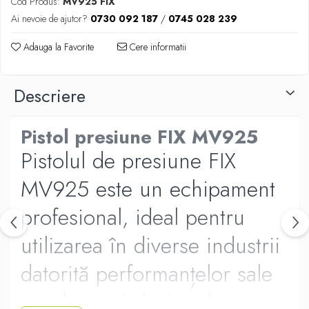
Cod Produs:
MV925 FIX
Ai nevoie de ajutor?
0730 092 187
/
0745 028 239
Adauga la Favorite
Cere informatii
Descriere
Pistol presiune FIX MV925
Pistolul de presiune FIX
MV925 este un echipament
profesional, ideal pentru
utilizarea în diverse industrii
datorită performanțelor sale
excelente și designului