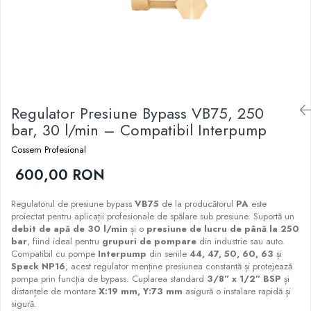
Regulator Presiune Bypass VB75, 250
bar, 30 l/min – Compatibil Interpump
Cossem Profesional
600,00 RON
Regulatorul de presiune bypass
VB75
de la producătorul
PA
este
proiectat pentru aplicații profesionale de spălare sub presiune. Suportă un
debit de apă de 30 l/min
și o
presiune de lucru de până la 250
bar
, fiind ideal pentru
grupuri de pompare
din industrie sau auto.
Compatibil cu pompe
Interpump
din seriile
44, 47, 50, 60, 63
și
Speck NP16
, acest regulator menține presiunea constantă și protejează
pompa prin funcția de bypass. Cuplarea standard
3/8” x 1/2” BSP
și
distanțele de montare
X:19 mm, Y:73 mm
asigură o instalare rapidă și
sigură.