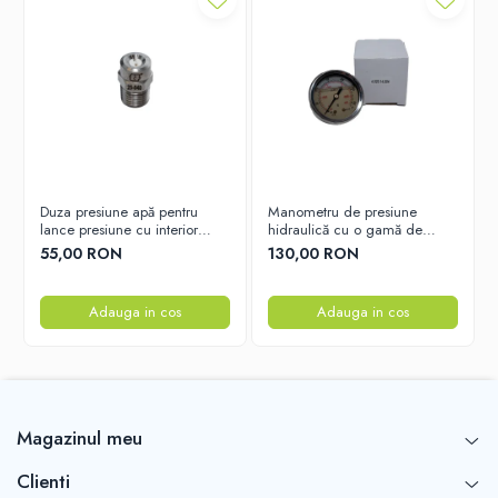
Duza presiune apă pentru
Manometru de presiune
lance presiune cu interior
hidraulică cu o gamă de
ceramic 25x040 – Duza
măsurare de la 0 la 300 bar
55,00 RON
130,00 RON
durabilă pentru performanță
optimă
Adauga in cos
Adauga in cos
Magazinul meu
Clienti