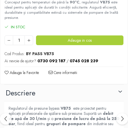
Conceput pentru temperaturi de până la
90°C
, regulatorul
VB75
este
ideal pentru aplicații de durată în condiții solicitante. Asigură eficiență,
durabilitate și compatibilitate extinsă cu sistemele de pompare de înaltă
presiune.
IN STOC
Adauga in cos
Cod Produs:
BY PASS VB75
Ai nevoie de ajutor?
0730 092 187
/
0745 028 239
Adauga la Favorite
Cere informatii
Descriere
Regulatorul de presiune bypass
VB75
este proiectat pentru
aplicații profesionale de spălare sub presiune. Suportă un
debit
de apă de 30 l/min
și o
presiune de lucru de până la 250
bar
, fiind ideal pentru
grupuri de pompare
din industrie sau