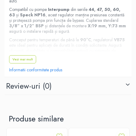
auto.
Compatibil cu pompe
Interpump
din seriile
44, 47, 50, 60,
63
și
Speck NP16
, acest regulator menține presiunea constantă
și protejează pompa prin funcția de bypass. Cuplarea standard
3/8” x 1/2” BSP
și distanțele de montare
X:19 mm, Y:73 mm
asigură o instalare rapidă și sigură.
Conceput pentru temperaturi de până la
90°C
, regulatorul
VB75
este ideal pentru aplicații de durată în condiții solicitante. Asigură
eficiență, durabilitate și compatibilitate extinsă cu sistemele de
pompare de înaltă presiune.
Vezi mai mult
Informatii conformitate produs
Review-uri
(0)
Produse similare