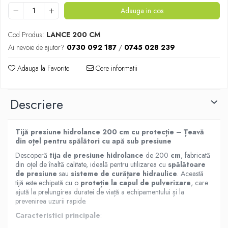
Adauga in cos
Cod Produs:
LANCE 200 CM
Ai nevoie de ajutor?
0730 092 187
/
0745 028 239
Adauga la Favorite
Cere informatii
Descriere
Tijă presiune hidrolance 200 cm cu protecție – Țeavă
din oțel pentru spălători cu apă sub presiune
Descoperă
tija de presiune hidrolance
de 200
cm
, fabricată
din oțel de înaltă calitate, ideală pentru utilizarea cu
spălătoare
de presiune
sau
sisteme de curățare hidraulice
. Această
tijă este echipată cu o
proteție la capul de pulverizare
, care
ajută la prelungirea duratei de viață a echipamentului și la
prevenirea uzurii rapide.
Caracteristici principale
: