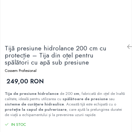
Tijă presiune hidrolance 200 cm cu
protecție – Tija din oțel pentru
spălători cu apă sub presiune
Cossem Profesional
249,00 RON
Tija de presiune hidrolance
de 200
cm
, fabricată din oțel de înaltă
calitate, ideală pentru utilizarea cu
spălătoare de presiune
sau
sisteme de curățare hidraulice
. Această tijă este echipată cu o
proteție la capul de pulverizare
, care ajută la prelungirea duratei
de viață a echipamentului și la prevenirea uzurii rapide.
IN STOC