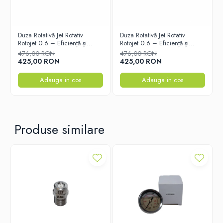
Duza Rotativă Jet Rotativ
Duza Rotativă Jet Rotativ
Rotojet 0.6 – Eficiență și
Rotojet 0.6 – Eficiență și
Performanță Ridicată pentru
Performanță Ridicată pentru
476,00 RON
476,00 RON
Curățare Sub Presiune
Curățare Sub Presiune
425,00 RON
425,00 RON
Adauga in cos
Adauga in cos
Produse similare