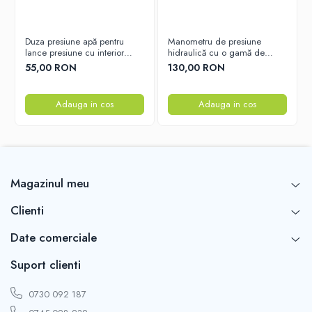
Duza presiune apă pentru
Manometru de presiune
lance presiune cu interior
hidraulică cu o gamă de
ceramic 25x040 – Duza
măsurare de la 0 la 300 bar
55,00 RON
130,00 RON
durabilă pentru performanță
optimă
Adauga in cos
Adauga in cos
Magazinul meu
Clienti
Date comerciale
Suport clienti
0730 092 187